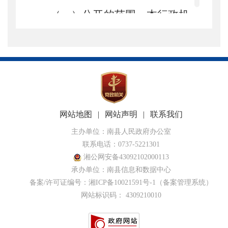
（一）公开的范围。
本行政机
关主动向社会免费公开的信息范围
参见《政府信息公开目录》。
（二）公开的形式
。采取主动
公开为主，依申请公开为辅。对于
网站地图
|
网站声明
|
联系我们
主动公开的政府信息，公民、法人
主办单位：南县人民政府办公室
联系电话：0737-5221301
和其他组织可以在南县人民政府门
湘公网安备43092102000113
承办单位：南县信息和数据中心
户网站上查阅。
备案/许可证编号：
湘ICP备10021591号-1
（备案管理系统）
网站标识码： 4309210010
（三）公开时限。
本级政府机
关公开信息的时限为自信息形成或