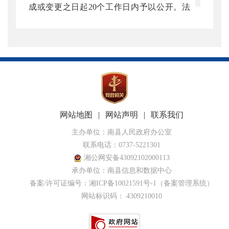
成或变更之日起20个工作日内予以公开。法
律、法规对政府信息公开的期限另有规定
的，从其规定。
二、依申请公开
公民、法人或者其他组织可以向本机关
申请获取主动公开以外的政府信息，本机关
自收到申请之日起20个工作日内予以答复(需
网站地图
|
网站声明
|
联系我们
要延期答复的将及时告知申请人，且延期的
主办单位：南县人民政府办公室
联系电话：0737-5221301
时间不超过20个工作日)。
湘公网安备43092102000113
（一）受理机构
承办单位：南县信息和数据中心
备案/许可证编号：
湘ICP备10021591号-1
（备案管理系统）
南县麻河口镇
网站标识码： 4309210010
（二）提出申请
向本机关申请获取政府信息的，应当填