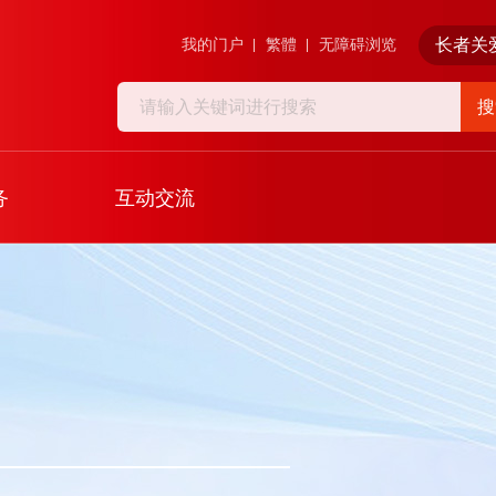
长者关
我的门户
繁體
无障碍浏览
搜
务
互动交流